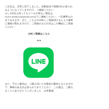
ご注文は、正常に完了しました。自動送信で視聴URLが送られ
るようになっていますので、ご確認ください
もし3分以上待ってもメールが来ない場合は、
seren.amakusa@gmail.com
までご連絡ください。一応携帯もの
せておきます。また、こちらのLINEにご登録頂けるとより確実
に連絡が取れますので、ご登録がまだの方はこの機会にご登録
ください
LINEご登録はこちら
↓↓↓
また、下のご案内は、ご購入頂いた方限定の案内となりますの
で、興味のある方は見られてみてください この度は、ご購入
まことにありがとうございました 山本龍誠