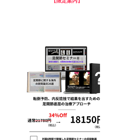
【​限定案内】
“内反捻挫、転倒予防で結果を出すため
の秘訣”
‐足関節底屈の隠された力‐
その全てを手に入れよう！