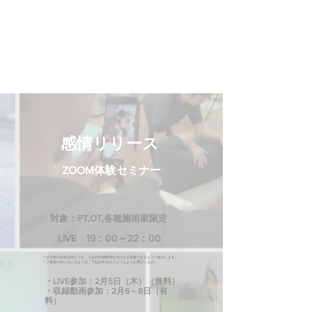
​感情リリース
​ZOOM体験セミナー
対象：​PT,OT,各種施術家限定
LIVE ​19：00～22：00
​＊全日程の内容は同じです。５日の収録動画をそのまま視聴できるように配布します。
​＊ご都合の良い日にちを１日、下記お申込みフォームよりお選びください
・LIVE参加：2
月5日（木）（無料）
・収録動画参加：2月6～8日（有
料）