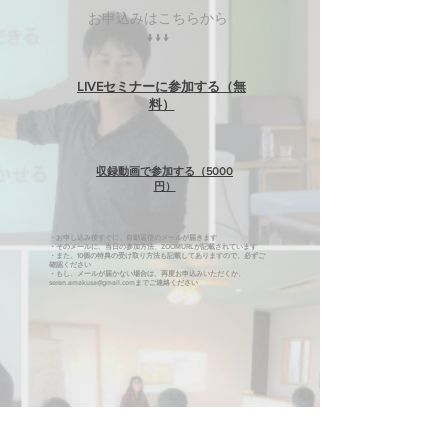
お申込みはこちらから
↓↓↓
​LIVEセミナーに参加する（無
料）
​収録動画で参加する（5000
円）
​・お申し込み後すぐに、自動返信のメールが届きます
・そのメールに、当日の参加方法、ZOOMURLが記載されています
・また、10個の特典の受け取り方法も記載してありますので、必ずご
確認ください
​・もし、メールが届かない場合は、再度お申込みいただくか、
seren.amakusa@gmail.comまでご連絡ください