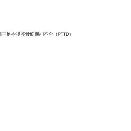
平足や後脛骨筋機能不全（PTTD）