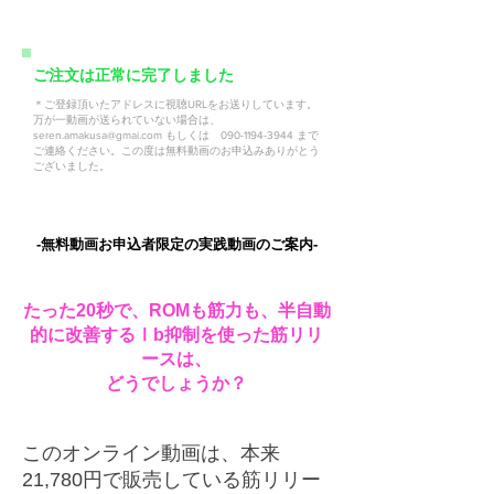
​ご注文は正常に完了しました
＊ご登録頂いたアドレスに視聴URLをお送りしています。
万が一動画が送られていない場合は、
seren.amakusa@gmai.com
もしくは
090-1194-3944
まで
ご連絡ください。この度は無料動画のお申込みありがとう
ございました。
‐無料動画お申込者限定の実践動画のご案内‐
​たった20秒
で、ROMも筋力も、半自動
的に改善するⅠb抑制を使った筋リリ
ースは、
どうでしょうか？
このオンライン動画は、本来
21,780円で販売している筋リリー