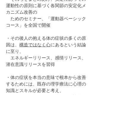
運動性の原則に基づく各関節の安定化メ
カニズム改善の
ためのセミナー、「運動器ベーシック
コース」を全国で開催
​
・その後人の抱える体の症状の多くの原
因は、
構造ではなく心
にあるという結論
に至り、
エネルギーリリース、感情リリース、
潜在意識リリースを習得
・体の症状を本当の意味で根本から改善
するためには、既存の理学療法に心理の
知識とスキルが必要と考え、
フィジカルエナジーセラピスト協会を
設立
・現在は自身で立ち上げたサロンSEREN
を中心に、全国で心と体を統合するため
のセラピースキル