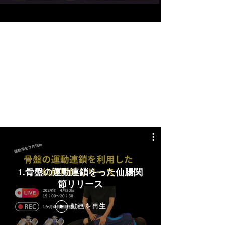
1.骨盤の運動連鎖をった仙腸関
節リリース
動画を再生