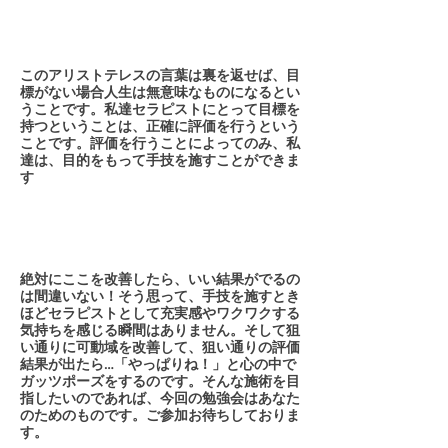
このアリストテレスの言葉は裏を返せば、目
標がない場合人生は無意味なものになるとい
うことです。私達セラピストにとって目標を
持つということは、正確に評価を行うという
ことです。評価を行うことによってのみ、私
達は、目的をもって手技を施すことができま
す
​絶対にここを改善したら、いい結果がでるの
は間違いない！そう思って、手技を施すとき
ほどセラピストとして充実感やワクワクする
気持ちを感じる瞬間はありません。そして狙
い通りに可動域を改善して、狙い通りの評価
結果が出たら…「やっぱりね！」と心の中で
ガッツポーズをするのです。そんな施術を目
指したいのであれば、今回の勉強会はあなた
のためのものです。ご参加お待ちしておりま
す。